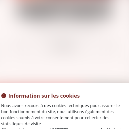
COMPÉTENCES
Lorem ipsum dolor sit amet
En savoir +
Information sur les cookies
Nous avons recours à des cookies techniques pour assurer le
bon fonctionnement du site, nous utilisons également des
ION DE
cookies soumis à votre consentement pour collecter des
statistiques de visite.